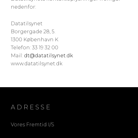
nedenfor:
Datatilsynet
Borgergade 28, 5.
1300 København K
Telefon: 33 19 32 00
Mail:
dt@datatilsynet.dk
www.datatilsynet.dk
ADRESSE
Vores Fremtid I/S